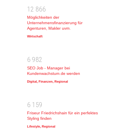
1
2
8
6
6
Möglichkeiten der
Unternehmensfinanzierung für
Agenturen, Makler uvm.
Wirtschaft
6
9
8
2
SEO Job - Manager bei
Kundenwachstum.de werden
Digital
,
Finanzen
,
Regional
6
1
5
9
Friseur Friedrichshain für ein perfektes
Styling finden
Lifestyle
,
Regional