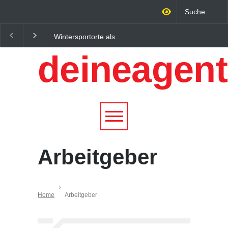
Wintersportorte als
Regionalökonomie im
Wirtschaftsfaktor: Wie
digitalen Zeitalter: W
deineagent
Alpenregionen von
lokale Expertise
Qualitätstourismus
Unternehmen nachhalt
profitieren
wachsen lässt
Arbeitgeber
Home
Arbeitgeber