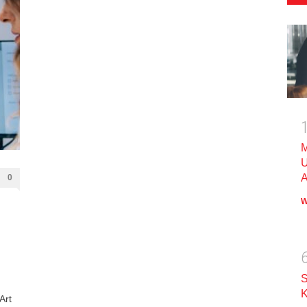
M
U
A
0
W
S
K
Art