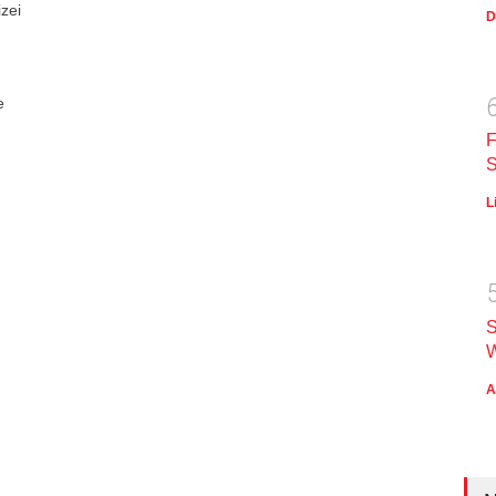
zei
D
e
F
S
L
S
W
A