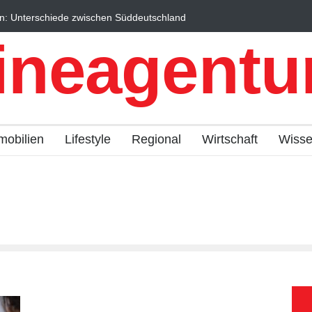
n: Unterschiede zwischen Süddeutschland
Wintersportorte als Wi
fach erklärt
Qualitätstourismus prof
ineagentur
mobilien
Lifestyle
Regional
Wirtschaft
Wiss