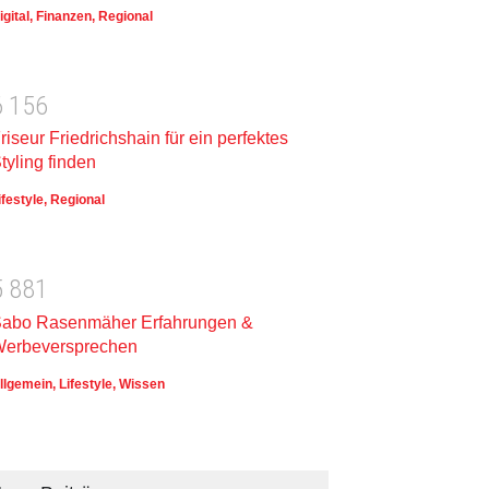
igital
,
Finanzen
,
Regional
6
1
5
6
riseur Friedrichshain für ein perfektes
tyling finden
ifestyle
,
Regional
5
8
8
1
abo Rasenmäher Erfahrungen &
erbeversprechen
llgemein
,
Lifestyle
,
Wissen