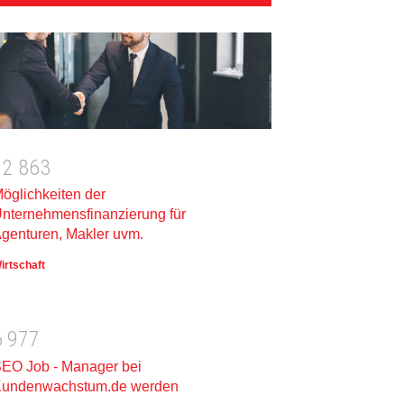
1
2
8
6
3
öglichkeiten der
nternehmensfinanzierung für
genturen, Makler uvm.
irtschaft
6
9
7
7
EO Job - Manager bei
undenwachstum.de werden