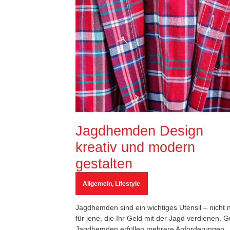
Jagdhemden Design
kreativ und modern
gestalten
Allgemein
,
Lifestyle
Jagdhemden sind ein wichtiges Utensil – nicht 
für jene, die Ihr Geld mit der Jagd verdienen. G
Jagdhemden erfüllen mehrere Anforderungen