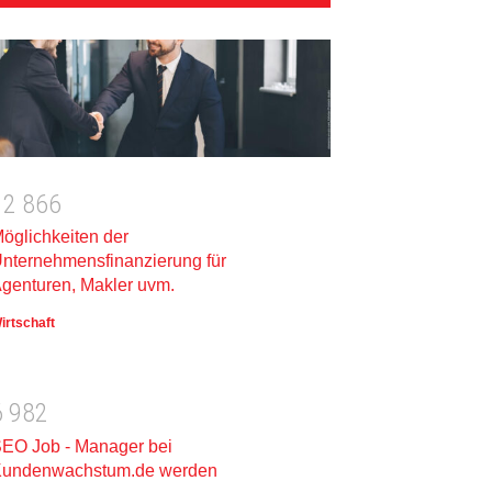
1
2
8
6
6
öglichkeiten der
nternehmensfinanzierung für
genturen, Makler uvm.
irtschaft
6
9
8
2
EO Job - Manager bei
undenwachstum.de werden