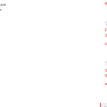
D
harte
rn
F
S
L
S
W
A