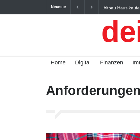
Neueste
Altbau Haus kaufe
und Österreich ein
de
Home
Digital
Finanzen
Im
Anforderunge