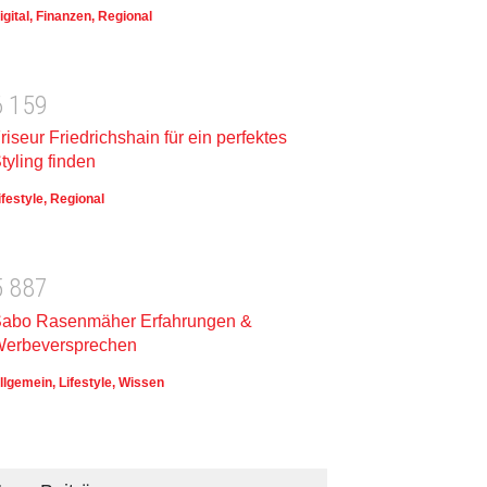
igital
,
Finanzen
,
Regional
6
1
5
9
riseur Friedrichshain für ein perfektes
tyling finden
ifestyle
,
Regional
5
8
8
7
abo Rasenmäher Erfahrungen &
erbeversprechen
llgemein
,
Lifestyle
,
Wissen