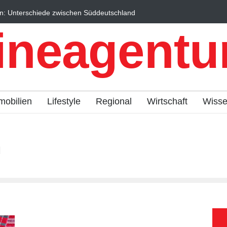
n: Unterschiede zwischen Süddeutschland
Wintersportorte als Wi
fach erklärt
Qualitätstourismus prof
ineagentur
mobilien
Lifestyle
Regional
Wirtschaft
Wiss
n