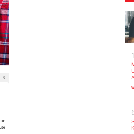
M
U
A
0
W
nur
S
ute
K