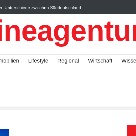
n: Unterschiede zwischen Süddeutschland
Wintersportorte als Wi
fach erklärt
Qualitätstourismus prof
ineagentur
mobilien
Lifestyle
Regional
Wirtschaft
Wiss