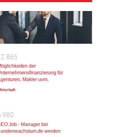
1
2
8
6
5
öglichkeiten der
nternehmensfinanzierung für
genturen, Makler uvm.
irtschaft
6
9
8
0
EO Job - Manager bei
undenwachstum.de werden