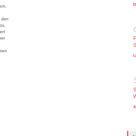
D
ern,
r den
os,
ert
ber
F
S
inen
L
S
W
A