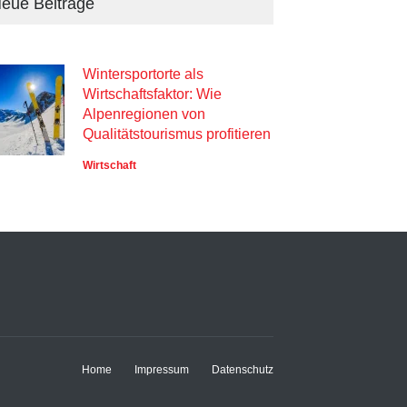
eue Beiträge
Wintersportorte als
Wirtschaftsfaktor: Wie
Alpenregionen von
Qualitätstourismus profitieren
Wirtschaft
Home
Impressum
Datenschutz