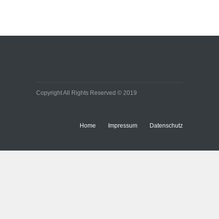
Effiziente
Bürobeleuchtungen:
Kleine Umstellung, große
Wirkung auf Energie- und
Baukosten
Immobilien
Copyright All Rights Reserved © 2019
Home
Impressum
Datenschutz