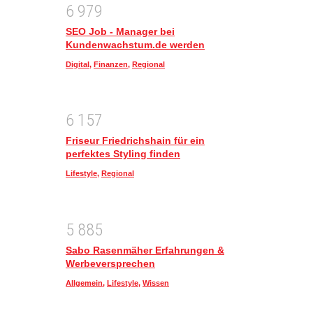
6
9
7
9
SEO Job - Manager bei
Kundenwachstum.de werden
Digital
,
Finanzen
,
Regional
6
1
5
7
Friseur Friedrichshain für ein
perfektes Styling finden
Lifestyle
,
Regional
5
8
8
5
Sabo Rasenmäher Erfahrungen &
Werbeversprechen
Allgemein
,
Lifestyle
,
Wissen