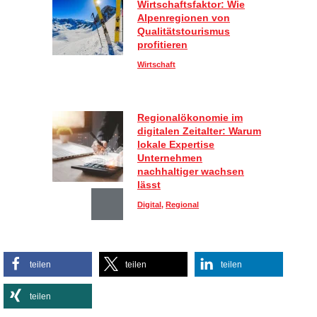
Wirtschaftsfaktor: Wie
Alpenregionen von
Qualitätstourismus
profitieren
Wirtschaft
Regionalökonomie im
digitalen Zeitalter: Warum
lokale Expertise
Unternehmen
nachhaltiger wachsen
lässt
Digital
,
Regional
Sportlich, aber stylisch:
teilen
teilen
teilen
So kombinieren Sie
Activewear im Alltag
teilen
Lifestyle