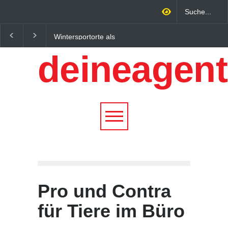
Regionalökonomie im
Altbau Haus kaufen:
digitalen Zeitalter: Warum
Unterschiede zwische
deineagent
lokale Expertise
Süddeutschland und
Unternehmen nachhaltiger
Österreich einfach erkl
wachsen lässt
Pro und Contra
für Tiere im Büro