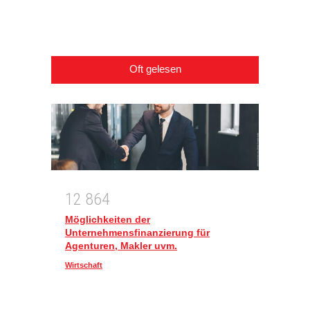
Wirtscha
Oft gelesen
1
2
8
6
4
Möglichkeiten der
Unternehmensfinanzierung für
Agenturen, Makler uvm.
Wirtschaft