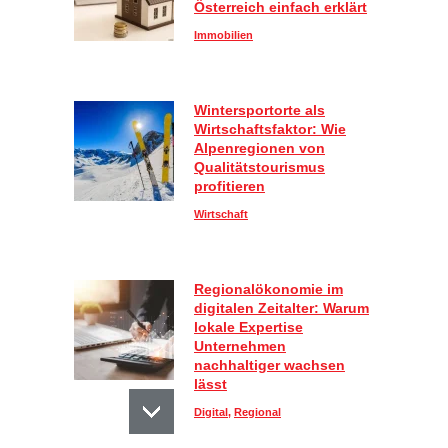
Österreich einfach erklärt
Immobilien
Wintersportorte als
Wirtschaftsfaktor: Wie
Alpenregionen von
Qualitätstourismus
profitieren
Wirtschaft
Regionalökonomie im
digitalen Zeitalter: Warum
lokale Expertise
Unternehmen
nachhaltiger wachsen
lässt
Digital
,
Regional