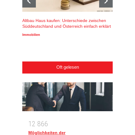
Altbau Haus kaufen: Unterschiede zwischen
Winters
Süddeutschland und Österreich einfach erklärt
Alpenr
profiti
Immobilien
Wirtscha
Oft gelesen
1
2
8
6
6
Möglichkeiten der