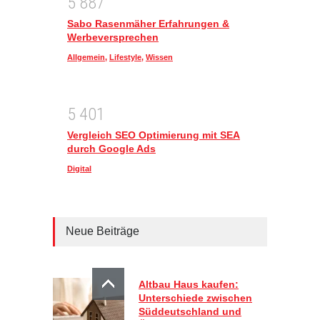
5
8
8
7
Sabo Rasenmäher Erfahrungen &
Werbeversprechen
Allgemein
,
Lifestyle
,
Wissen
5
4
0
1
Vergleich SEO Optimierung mit SEA
durch Google Ads
Digital
Neue Beiträge
Altbau Haus kaufen:
Unterschiede zwischen
Süddeutschland und