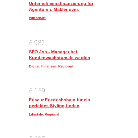
Unternehmensfinanzierung für
Agenturen, Makler uvm.
Wirtschaft
6
9
8
2
SEO Job - Manager bei
Kundenwachstum.de werden
Digital
,
Finanzen
,
Regional
6
1
5
9
Friseur Friedrichshain für ein
perfektes Styling finden
Lifestyle
,
Regional