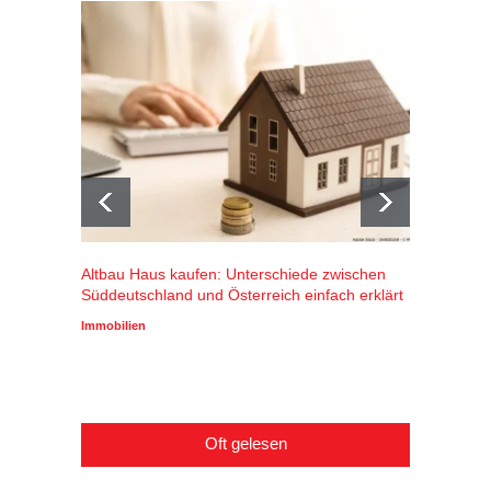
Altbau Haus kaufen: Unterschiede zwischen
Winters
Süddeutschland und Österreich einfach erklärt
Alpenr
profiti
Immobilien
Wirtscha
Oft gelesen