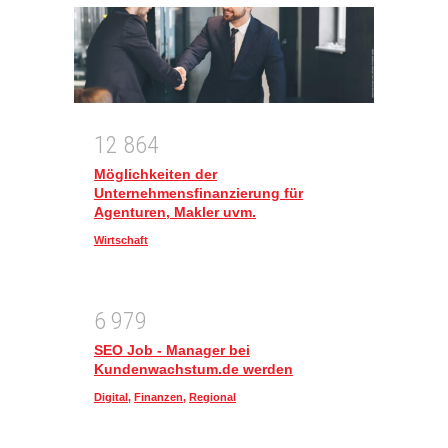
1
2
8
6
4
Möglichkeiten der
Unternehmensfinanzierung für
Agenturen, Makler uvm.
Wirtschaft
6
9
7
9
SEO Job - Manager bei
Kundenwachstum.de werden
Digital
,
Finanzen
,
Regional