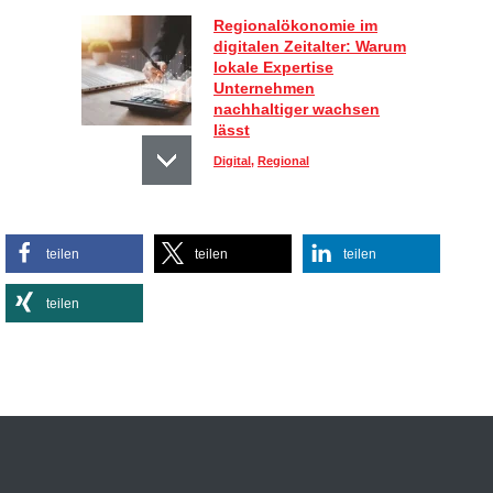
Regionalökonomie im
digitalen Zeitalter: Warum
lokale Expertise
Unternehmen
nachhaltiger wachsen
lässt
Digital
,
Regional
Sportlich, aber stylisch:
teilen
teilen
teilen
So kombinieren Sie
Activewear im Alltag
teilen
Lifestyle
Effiziente
Bürobeleuchtungen:
Kleine Umstellung, große
Wirkung auf Energie- und