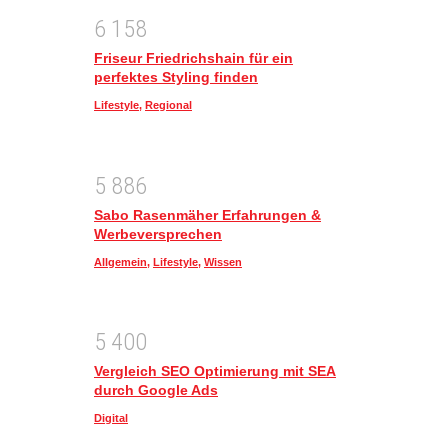
6
1
5
8
Friseur Friedrichshain für ein
perfektes Styling finden
Lifestyle
,
Regional
5
8
8
6
Sabo Rasenmäher Erfahrungen &
Werbeversprechen
Allgemein
,
Lifestyle
,
Wissen
5
4
0
0
Vergleich SEO Optimierung mit SEA
durch Google Ads
Digital