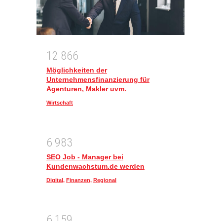
1
2
8
6
6
Möglichkeiten der
Unternehmensfinanzierung für
Agenturen, Makler uvm.
Wirtschaft
6
9
8
3
SEO Job - Manager bei
Kundenwachstum.de werden
Digital
,
Finanzen
,
Regional
6
1
5
9