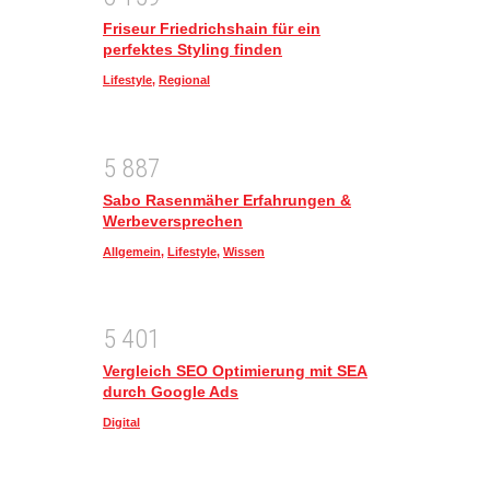
Friseur Friedrichshain für ein
perfektes Styling finden
Lifestyle
,
Regional
5
8
8
7
Sabo Rasenmäher Erfahrungen &
Werbeversprechen
Allgemein
,
Lifestyle
,
Wissen
5
4
0
1
Vergleich SEO Optimierung mit SEA
durch Google Ads
Digital