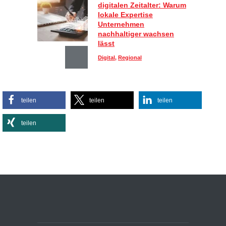
digitalen Zeitalter: Warum
lokale Expertise
Unternehmen
nachhaltiger wachsen
lässt
Digital
,
Regional
Sportlich, aber stylisch:
teilen
teilen
teilen
So kombinieren Sie
Activewear im Alltag
teilen
Lifestyle
Effiziente
Bürobeleuchtungen:
Kleine Umstellung, große
Wirkung auf Energie- und
Baukosten