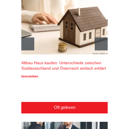
Altbau Haus kaufen: Unterschiede zwischen
Winters
Süddeutschland und Österreich einfach erklärt
Alpenr
profiti
Immobilien
Wirtscha
Oft gelesen