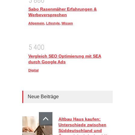
5
8
8
6
Sabo Rasenmäher Erfahrungen &
Werbeversprechen
Allgemein
,
Lifestyle
,
Wissen
5
4
0
0
Vergleich SEO Optimierung mit SEA
durch Google Ads
Digital
Neue Beiträge
Altbau Haus kaufen:
Unterschiede zwischen
Süddeutschland und