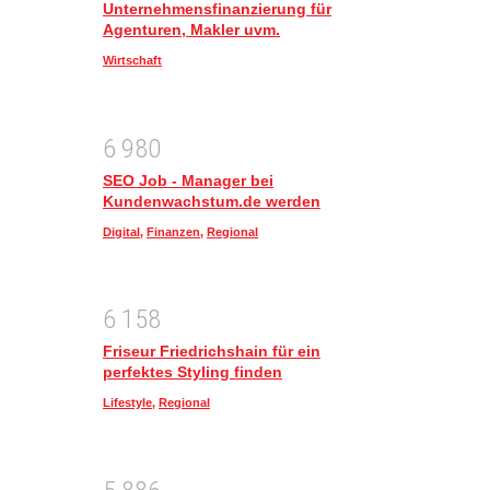
Unternehmensfinanzierung für
Agenturen, Makler uvm.
Wirtschaft
6
9
8
0
SEO Job - Manager bei
Kundenwachstum.de werden
Digital
,
Finanzen
,
Regional
6
1
5
8
Friseur Friedrichshain für ein
perfektes Styling finden
Lifestyle
,
Regional