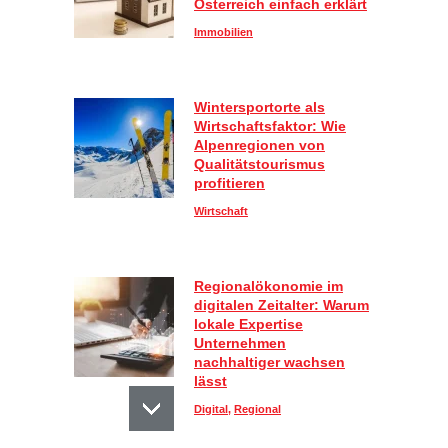
Österreich einfach erklärt
Immobilien
Wintersportorte als
Wirtschaftsfaktor: Wie
Alpenregionen von
Qualitätstourismus
profitieren
Wirtschaft
Regionalökonomie im
digitalen Zeitalter: Warum
lokale Expertise
Unternehmen
nachhaltiger wachsen
lässt
Digital
,
Regional