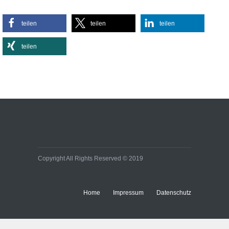
Sportlich, aber stylisch:
teilen
teilen
teilen
So kombinieren Sie
Activewear im Alltag
teilen
Lifestyle
Effiziente
Bürobeleuchtungen:
Kleine Umstellung, große
Wirkung auf Energie- und
Baukosten
Immobilien
Copyright All Rights Reserved © 2019
Home
Impressum
Datenschutz